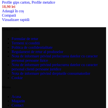
Profile gips carton
,
Profile metalice
18,90
lei
Adaugă în coș
Compară
Vizualizare rapidă
Linkuri utile
Formular de retur
Termeni si conditii
Politica de confidentialitate
Regulament de retur al produselor
Nota de informare privind prelucrarea datelor cu caracter
personal persoane fizice
Nota de informare privind prelucrarea datelor cu caracter
personal clienti persoane juridice
Nota de informare privind drepturile consumatorilor
Cookie
Meniu
Acasa
Magazin
Contact