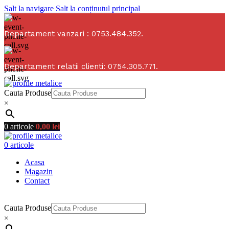
Salt la navigare
Salt la conținutul principal
Departament vanzari : 0753.484.352.
Departament relatii clienti: 0754.305.771.
Cauta Produse
×
0
articole
0,00
lei
0
articole
Acasa
Magazin
Contact
Profile metalice si materiale de calitate, la preturi corecte.
Cauta Produse
×