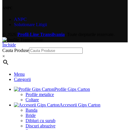
ANPC
ANPC
Solutionare Litigii
© 2026
Profil-Line Transilvania
. Toate drepturile rezervate.
Închide
Cauta Produse
×
Menu
Categorii
Profile Gips Carton
Profile metalice
Coltare
Accesorii Gips Carton
Banda
Bride
Dibluri cu surub
Discuri abrazive