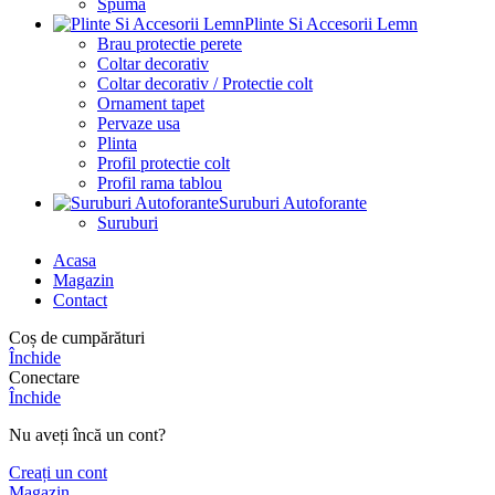
Spuma
Plinte Si Accesorii Lemn
Brau protectie perete
Coltar decorativ
Coltar decorativ / Protectie colt
Ornament tapet
Pervaze usa
Plinta
Profil protectie colt
Profil rama tablou
Suruburi Autoforante
Suruburi
Acasa
Magazin
Contact
Coș de cumpărături
Închide
Conectare
Închide
Nu aveți încă un cont?
Creați un cont
Magazin