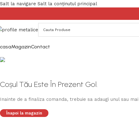
Salt la navigare
Salt la conținutul principal
casa
Magazin
Contact
Coș de cumpărături
Finalizare comandă
Comandă finalizată
Coșul Tău Este În Prezent Gol.
Inainte de a finaliza comanda, trebuie sa adaugi unul sau 
Înapoi la magazin