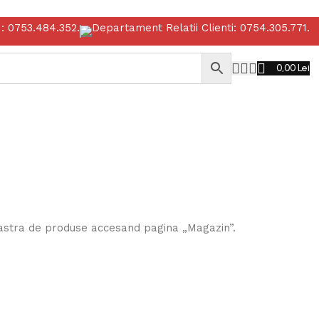
: 0753.484.352.
Departament Relatii Clienti: 0754.305.771.
0,00
Lei
Profile metalice si materiale de calitate, la preturi corecte.
oastra de produse accesand pagina „Magazin”.