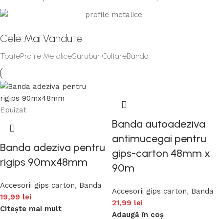
Cele Mai Vandute
Toate
Profile Metalice
Suruburi
Coltare
Banda
Epuizat
Banda autoadeziva
antimucegai pentru
Banda adeziva pentru
gips-carton 48mm x
rigips 90mx48mm
90m
Accesorii gips carton
,
Banda
Accesorii gips carton
,
Banda
19,99
lei
21,99
lei
Citește mai mult
Adaugă în coș