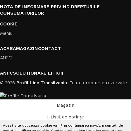
NOTA DE INFORMARE PRIVIND DREPTURILE
CONSUMATORILOR
COOKIE
Meniu
ACASA
MAGAZIN
CONTACT
ANPC
ANPC
SOLUTIONARE LITIGII
© 2026
Profil-Line Transilvania
. Toate drepturile rezervate.
Magazin
Listă de dorințe
Acest site utilizeaza cookie-uri. Prin continuarea navigarii sunteti de
Coș
acord cu utilizarea cookie. Continuarea navigarii implica acceptarea