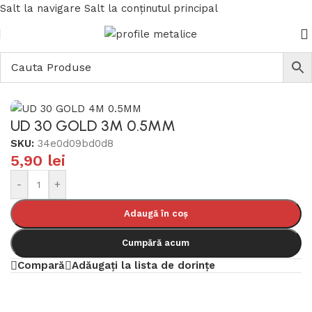
Salt la navigare
Salt la conținutul principal
Prima pagină
/
Profile gips carton
/
Profile metalice
UD 30 GOLD 3M 0.5MM
SKU:
34e0d09bd0d8
5,90
lei
-
+
Adaugă în coș
Cumpără acum
Compară
Adăugați la lista de dorințe