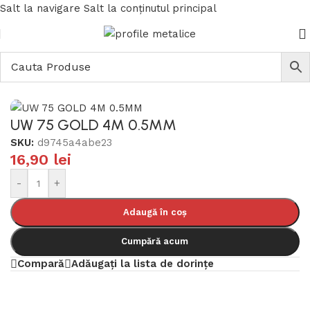
Salt la navigare
Salt la conținutul principal
Prima pagină
/
Profile gips carton
/
Profile metalice
UW 75 GOLD 4M 0.5MM
SKU:
d9745a4abe23
16,90
lei
-
+
Adaugă în coș
Cumpără acum
Compară
Adăugați la lista de dorințe