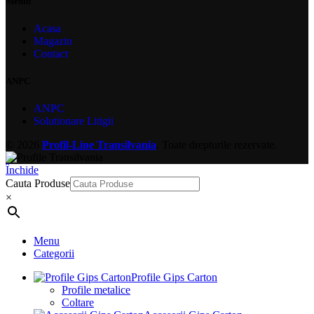
Meniu
Acasa
Magazin
Contact
ANPC
ANPC
Solutionare Litigii
© 2026
Profil-Line Transilvania
. Toate drepturile rezervate.
Închide
Cauta Produse
×
Menu
Categorii
Profile Gips Carton
Profile metalice
Coltare