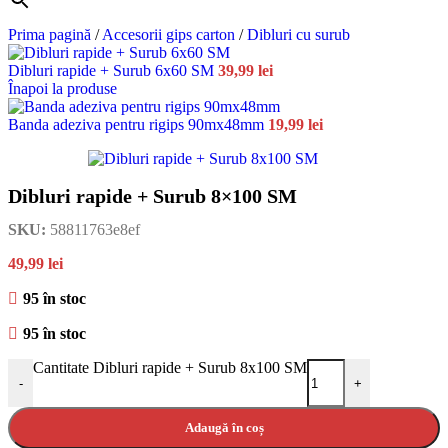
Prima pagină
/
Accesorii gips carton
/
Dibluri cu surub
Dibluri rapide + Surub 6x60 SM
39,99
lei
Înapoi la produse
Banda adeziva pentru rigips 90mx48mm
19,99
lei
Dibluri rapide + Surub 8×100 SM
SKU:
58811763e8ef
49,99
lei
95 în stoc
95 în stoc
Cantitate Dibluri rapide + Surub 8x100 SM
-
+
Adaugă în coș