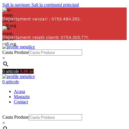
Salt la navigare
Salt la conținutul principal
Departament vanzari : 0753.484.352.
Departament relatii clienti: 0754.305.771.
Cauta Produse
×
0
articole
0,00
lei
0
articole
Acasa
Magazin
Contact
Profile metalice si materiale de calitate, la preturi corecte.
Cauta Produse
×