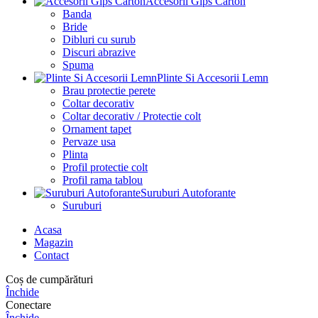
Accesorii Gips Carton
Banda
Bride
Dibluri cu surub
Discuri abrazive
Spuma
Plinte Si Accesorii Lemn
Brau protectie perete
Coltar decorativ
Coltar decorativ / Protectie colt
Ornament tapet
Pervaze usa
Plinta
Profil protectie colt
Profil rama tablou
Suruburi Autoforante
Suruburi
Acasa
Magazin
Contact
Coș de cumpărături
Închide
Conectare
Închide