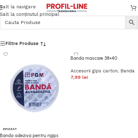
Salt la navigare
Salt la conținutul principal
N/A
Filtre Produse
Banda mascare 38×40
Accesorii gips carton
,
Banda
7,99
lei
Adaugă în coș
EPUIZAT
Banda adeziva pentru rigips