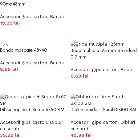
90mx48mm
Accesorii gips carton
,
Banda
19,99
lei
Citește mai mult
Banda mascare 48×40
Brida multipla 125 mm Standard
0.7 mm
Accesorii gips carton
,
Banda
8,99
lei
Accesorii gips carton
,
Bride
0,69
lei
Adaugă în coș
Adaugă în coș
Dibluri rapide + Surub 6×60 SM
Dibluri rapide + Surub 8×100 SM
Accesorii gips carton
,
Dibluri
Accesorii gips carton
,
Dibluri
cu surub
cu surub
39,99
lei
49,99
lei