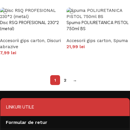
Disc RSQ PROFESIONAL 230*2
Spuma POLIURETANICA PISTOL
(metal)
750ml BS
Accesorii gips carton
,
Discuri
Accesorii gips carton
,
Spuma
abrazive
21,99
lei
7,99
lei
Adaugă în coș
Adaugă în coș
1
2
→
LINKURI UTILE
Formular de retur