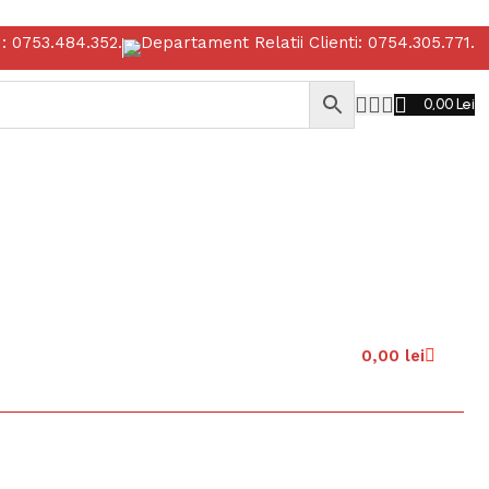
: 0753.484.352.
Departament Relatii Clienti: 0754.305.771.
0,00
Lei
Profile metalice si materiale de calitate, la preturi corecte.
0,00
lei