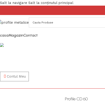
Salt la navigare
Salt la conținutul principal
casa
Magazin
Contact
Calculator
Acasă
/
Calculator
Contul Meu
Profile CD 60