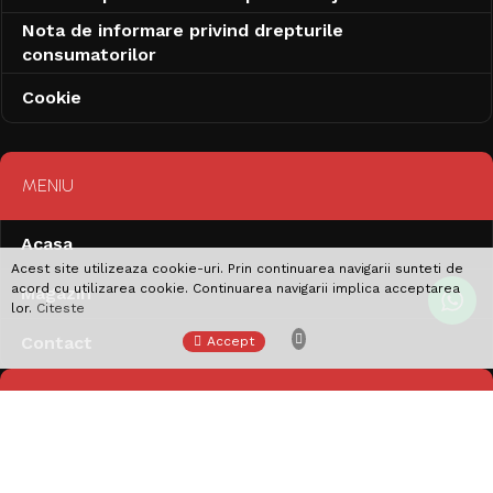
Nota de informare privind drepturile
consumatorilor
Cookie
MENIU
Acasa
Acest site utilizeaza cookie-uri. Prin continuarea navigarii sunteti de
acord cu utilizarea cookie. Continuarea navigarii implica acceptarea
Magazin
lor.
Citeste
Contact
Accept
ANPC
ANPC