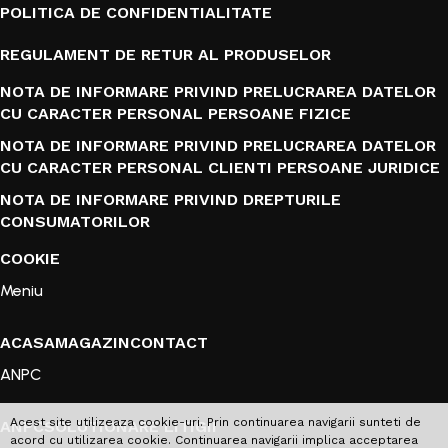
POLITICA DE CONFIDENTIALITATE
REGULAMENT DE RETUR AL PRODUSELOR
NOTA DE INFORMARE PRIVIND PRELUCRAREA DATELOR
CU CARACTER PERSONAL PERSOANE FIZICE
NOTA DE INFORMARE PRIVIND PRELUCRAREA DATELOR
CU CARACTER PERSONAL CLIENTI PERSOANE JURIDICE
NOTA DE INFORMARE PRIVIND DREPTURILE
CONSUMATORILOR
COOKIE
Meniu
ACASA
MAGAZIN
CONTACT
ANPC
Acest site utilizeaza cookie-uri. Prin continuarea navigarii sunteti de
ANPC
SOLUTIONARE LITIGII
acord cu utilizarea cookie. Continuarea navigarii implica acceptarea